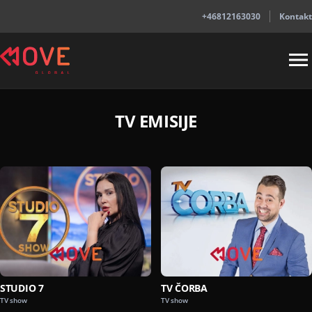
+46812163030
Kontakt
TV EMISIJE
STUDIO 7
TV ČORBA
TV show
TV show