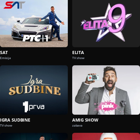
SAT
ELITA
Emisija
TV show
IGRA SUDBINE
AMIG SHOW
TV show
zabava