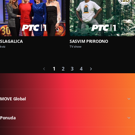
SLAGALICA
SASVIM PRIRODNO
kviz
TV show
1
2
3
4
MOVE Global
Ponuda