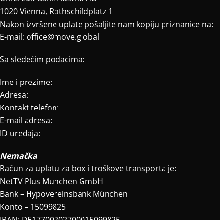
1020 Vienna, Rothschildplatz 1
Nakon izvršene uplate pošaljite nam kopiju priznanice na:
E-mail: office@move.global
Sa sledećim podacima:
Ime i prezime:
Adresa:
Kontakt telefon:
E-mail adresa:
ID uređaja:
Nemačka
Račun za uplatu za box i troškove transporta je:
NetTV Plus Munchen GmbH
Bank – Hypovereinsbank München
Konto – 15099825
IBAN: DE17700202700015099825