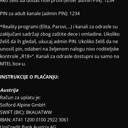
Ako želiš da dodaš novi profil (enter admin PIN): 1234
PIN za adult kanale (admin PIN): 1234
*Reality programi (Elita, Parovi,…) i kanali za odrasle su
zaključani sadržaji zbog zaštite dece i omladine. Ukoliko
želiš da ih gledaš, ukucaj admin PIN. Ukoliko želiš da ne
unosiš pin, odaberi na željenom nalogu nivo roditeljske
kontrole „R18+“. Kanali za odrasle dostupni su samo na
MTEL box-u.
INSTRUKCIJE O PLAĆANJU:
Austrija
Račun za uplatu je:
Solford Alpine GmbH
SWIFT (BIC): BKAUATWW
IBAN: AT41 1200 0100 2922 3061
UniCredit Bank Austria AG