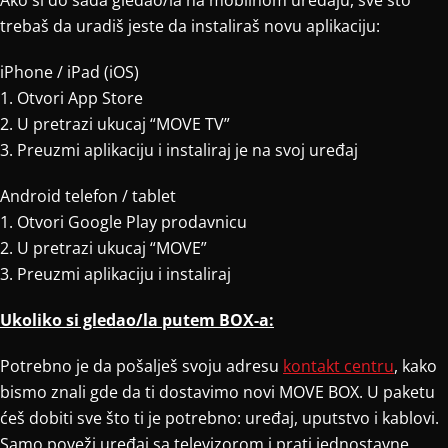
Ako si do sada gledao/la na mobilnom uređaju, sve što
trebaš da uradiš jeste da instaliraš novu aplikaciju:
iPhone / iPad (iOS)
1. Otvori App Store
2. U pretrazi ukucaj “MOVE TV”
3. Preuzmi aplikaciju i instaliraj je na svoj uređaj
Android telefon / tablet
1. Otvori Google Play prodavnicu
2. U pretrazi ukucaj “MOVE”
3. Preuzmi aplikaciju i instaliraj
Ukoliko si gledao/la putem BOX-a:
Potrebno je da pošalješ svoju adresu
kontakt centru
, kako
bismo znali gde da ti dostavimo novi MOVE BOX. U paketu
ćeš dobiti sve što ti je potrebno: uređaj, uputstvo i kablovi.
Samo poveži uređaj sa televizorom i prati jednostavne