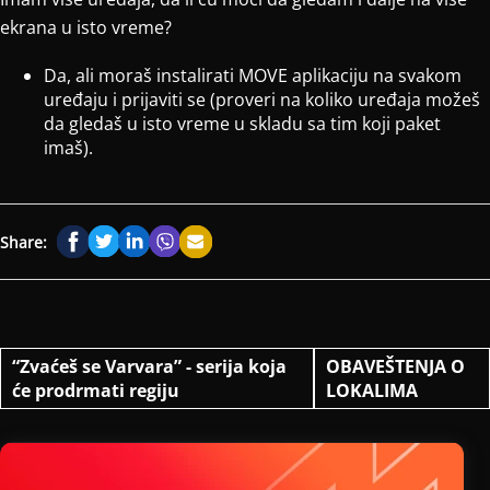
ekrana u isto vreme?
Da, ali moraš instalirati MOVE aplikaciju na svakom
uređaju i prijaviti se (proveri na koliko uređaja možeš
da gledaš u isto vreme u skladu sa tim koji paket
imaš).
Share:
“Zvaćeš se Varvara” - serija koja
OBAVEŠTENJA O
će prodrmati regiju
LOKALIMA