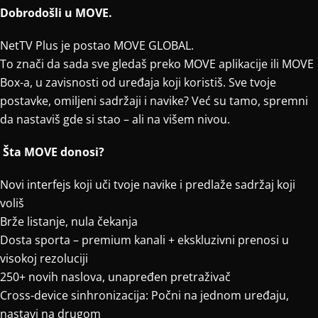
Dobrodošli u MOVE.
NetTV Plus je postao MOVE GLOBAL.
To znači da sada sve gledaš preko MOVE aplikacije ili MOVE
Box-a, u zavisnosti od uređaja koji koristiš. Sve tvoje
postavke, omiljeni sadržaji i navike? Već su tamo, spremni
da nastaviš gde si stao – ali na višem nivou.
Šta MOVE donosi?
Novi interfejs koji uči tvoje navike i predlaže sadržaj koji
voliš
Brže listanje, nula čekanja
Dosta sporta – premium kanali + ekskluzivni prenosi u
visokoj rezoluciji
250+ novih naslova, unapređen pretraživač
Cross-device sinhronizacija: Počni na jednom uređaju,
nastavi na drugom