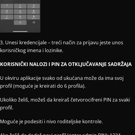
3. Unesi kredencijale – treći način za prijavu jeste unos
korisničkog imena i lozinike.
KORISNIČKI NALOZI I PIN ZA OTKLJUČAVANJE SADRŽAJA
U okviru aplikacije svako od ukućana može da ima svoj
profil (moguće je kreirati do 6 profila).
Ukoliko želiš, možeš da kreiraš četvorocifreni PIN za svaki
profil.
Moguće je podesiti i nivo roditeljske kontrole.