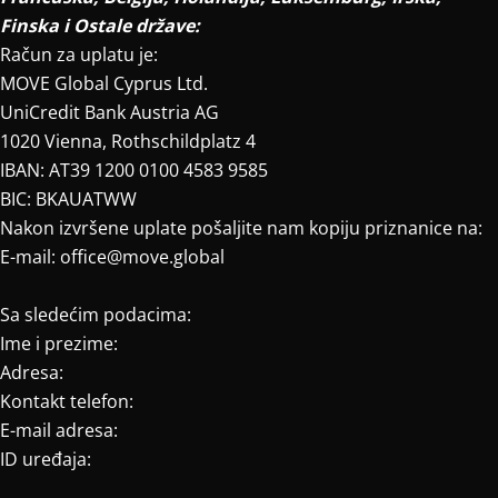
Finska i Ostale države:
Račun za uplatu je:
MOVE Global Cyprus Ltd.
UniCredit Bank Austria AG
1020 Vienna, Rothschildplatz 4
IBAN: AT39 1200 0100 4583 9585
BIC: BKAUATWW
Nakon izvršene uplate pošaljite nam kopiju priznanice na:
E-mail: office@move.global
Sa sledećim podacima:
Ime i prezime:
Adresa:
Kontakt telefon:
E-mail adresa:
ID uređaja: