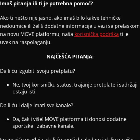
Imaš pitanja ili ti je potrebna pomoć?
Ako ti nešto nije jasno, ako imaš bilo kakve tehničke
nedoumice ili želiš dodatne informacije u vezi sa prelaskom
na novu MOVE platformu, naša
korisnička podrška
ti je
uvek na raspolaganju.
NAJČEŠĆA PITANJA:
Da li ću izgubiti svoju pretplatu?
Ne, tvoj korisničku status, trajanje pretplate i sadržaji
ostaju isti.
Da li ću i dalje imati sve kanale?
Da, čak i više! MOVE platforma ti donosi dodatne
sportske i zabavne kanale.
Imam više uređaja, da li ću moći da gledam i dalje na više