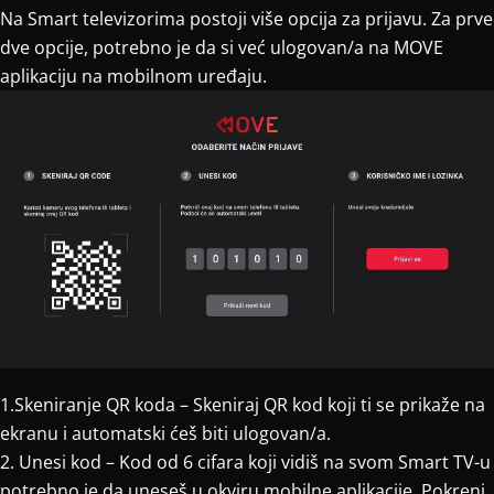
Na Smart televizorima postoji više opcija za prijavu. Za prve
dve opcije, potrebno je da si već ulogovan/a na MOVE
aplikaciju na mobilnom uređaju.
1.Skeniranje QR koda – Skeniraj QR kod koji ti se prikaže na
ekranu i automatski ćeš biti ulogovan/a.
2. Unesi kod – Kod od 6 cifara koji vidiš na svom Smart TV-u
potrebno je da uneseš u okviru mobilne aplikacije. Pokreni