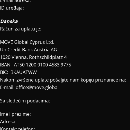
E-mail adresa:
ID uređaja:
Danska
Račun za uplatu je:
MOVE Global Cyprus Ltd.
UniCredit Bank Austria AG
1020 Vienna, Rothschildplatz 4
IBAN: AT50 1200 0100 4583 9775
BIC: BKAUATWW
Nakon izvršene uplate pošaljite nam kopiju priznanice na:
E-mail: office@move.global
Sa sledećim podacima:
Ime i prezime:
Adresa:
Kontakt telefon: