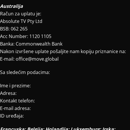
Australija
Račun za uplatu je:
Absolute TV Pty Ltd
BSB: 062 265
Acc Number: 1120 1105
Banka: Commonwealth Bank
Nakon izvršene uplate pošaljite nam kopiju priznanice na:
E-mail: office@move.global
Sa sledećim podacima:
Ime i prezime:
Adresa:
Kontakt telefon:
E-mail adresa:
ID uređaja:
Francuska; Belgija; Holandija; Luksemburg; Irska;