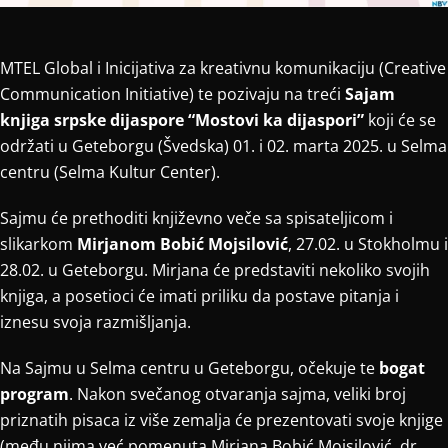
MTEL Global i Inicijativa za kreativnu komunikaciju (Creative
Communication Initiative) te pozivaju na treći
Sajam
knjiga srpske dijaspore “Mostovi ka dijaspori”
koji će se
održati u Geteborgu (Švedska) 01. i 02. marta 2025. u Selma
centru (Selma Kultur Center).
Sajmu će prethoditi književno veče sa spisateljicom i
slikarkom
Mirjanom Bobić Mojsilović
, 27.02. u Stokholmu i
28.02. u Geteborgu. Mirjana će predstaviti nekoliko svojih
knjiga, a posetioci će imati priliku da postave pitanja i
iznesu svoja razmišljanja.
Na Sajmu u Selma centru u Geteborgu, očekuje te
bogat
program
. Nakon svečanog otvaranja sajma, veliki broj
priznatih pisaca iz više zemalja će prezentovati svoje knjige
(među njima već pomenuta Mirjana Bobić Mojsilović, dr