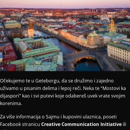
Očekujemo te u Geteborgu, da se družimo i zajedno
uživamo u pisanim delima i lepoj reči. Neka te “Mostovi ka
dijaspori” kao i svi putevi koje odabereš uvek vrate svojim
korenima.
Za više informacija o Sajmu i kupovini ulaznica, poseti
Facebook stranicu
Creative Communication Initiative
ili