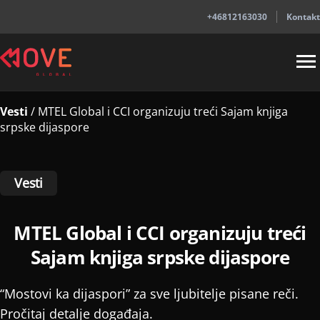
+46812163030
Kontakt
Vesti
/
MTEL Global i CCI organizuju treći Sajam knjiga
srpske dijaspore
Vesti
MTEL Global i CCI organizuju treći
Sajam knjiga srpske dijaspore
“Mostovi ka dijaspori” za sve ljubitelje pisane reči.
Pročitaj detalje događaja.