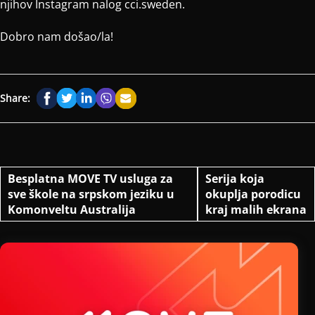
njihov Instagram nalog cci.sweden.
Dobro nam došao/la!
Share:
Besplatna MOVE TV usluga za
Serija koja
sve škole na srpskom jeziku u
okuplja porodicu
Komonveltu Australija
kraj malih ekrana