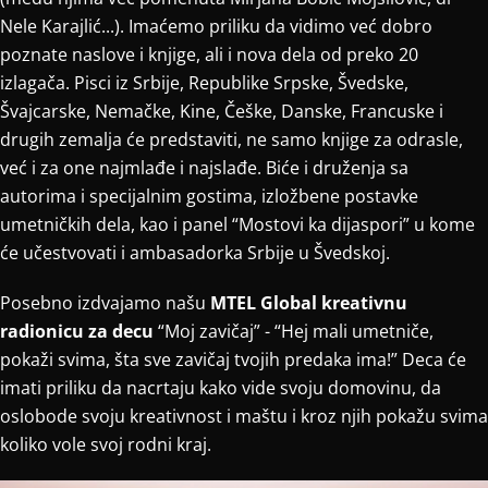
Nele Karajlić...). Imaćemo priliku da vidimo već dobro
poznate naslove i knjige, ali i nova dela od preko 20
izlagača. Pisci iz Srbije, Republike Srpske, Švedske,
Švajcarske, Nemačke, Kine, Češke, Danske, Francuske i
drugih zemalja će predstaviti, ne samo knjige za odrasle,
već i za one najmlađe i najslađe. Biće i druženja sa
autorima i specijalnim gostima, izložbene postavke
umetničkih dela, kao i panel “Mostovi ka dijaspori” u kome
će učestvovati i ambasadorka Srbije u Švedskoj.
Posebno izdvajamo našu
MTEL Global kreativnu
radionicu za decu
“Moj zavičaj” - “Hej mali umetniče,
pokaži svima, šta sve zavičaj tvojih predaka ima!” Deca će
imati priliku da nacrtaju kako vide svoju domovinu, da
oslobode svoju kreativnost i maštu i kroz njih pokažu svima
koliko vole svoj rodni kraj.