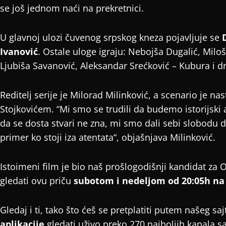
se još jednom naći na prekretnici.
U glavnoj ulozi čuvenog srpskog kneza pojavljuje se
Ivanović
. Ostale uloge igraju: Nebojša Dugalić, Miloš
Ljubiša Savanović, Aleksandar Srećković – Kubura i dr
Reditelj serije je Milorad Milinković, a scenario je 
Stojkovićem. “Mi smo se trudili da budemo istorijski
da se dosta stvari ne zna, mi smo dali sebi slobodu 
primer ko stoji iza atentata“, objašnjava Milinković.
Istoimeni film je bio naš prošlogodišnji kandidat za
gledati ovu priču
subotom i nedeljom od 20:05h na
Gledaj i ti, tako što ćeš se pretplatiti putem našeg saj
aplikacije
gledati uživo preko 270 najboljih kanala s