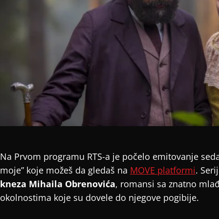
Na Prvom programu RTS-a je počelo emitovanje sedam 
moje” koje možeš da gledaš na
MOVE platformi
. Seri
kneza Mihaila Obrenovića
, romansi sa znatno mla
okolnostima koje su dovele do njegove pogibije.