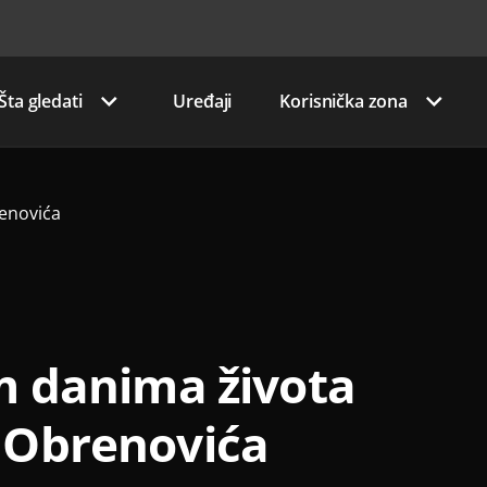
Šta gledati
Uređaji
Korisnička zona
renovića
im danima života
 Obrenovića