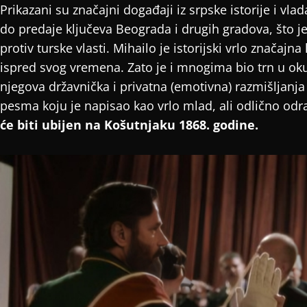
Prikazani su značajni događaji iz srpske istorije i v
do predaje ključeva Beograda i drugih gradova, što j
protiv turske vlasti. Mihailo je istorijski vrlo značajna 
ispred svog vremena. Zato je i mnogima bio trn u oku
njegova državnička i privatna (emotivna) razmišljanja 
pesma koju je napisao kao vrlo mlad, ali odlično od
će biti ubijen na Košutnjaku 1868. godine.