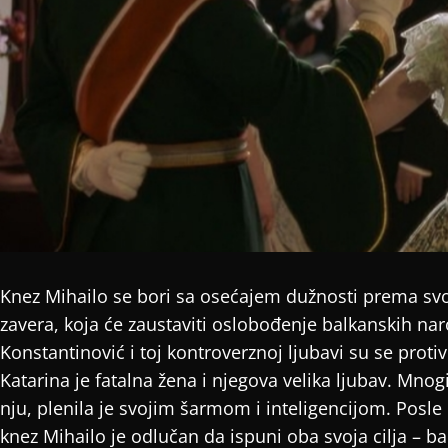
Knez Mihailo se bori sa osećajem dužnosti prema sv
zavera, koja će zaustaviti oslobođenje balkanskih na
Konstantinović i toj kontroverznoj ljubavi su se proti
Katarina je fatalna žena i njegova velika ljubav. Mnog
nju, plenila je svojim šarmom i inteligencijom. Posle
knez Mihailo je odlučan da ispuni oba svoja cilja – ba