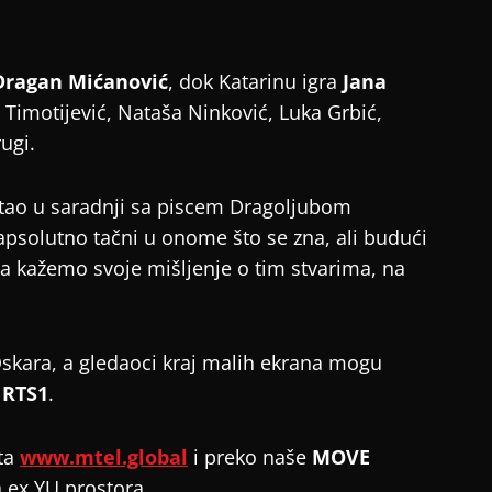
Dragan Mićanović
, dok Katarinu igra
Jana
 Timotijević, Nataša Ninković, Luka Grbić,
ugi.
nastao u saradnji sa piscem Dragoljubom
 apsolutno tačni u onome što se zna, ali budući
da kažemo svoje mišljenje o tim stvarima, na
 Oskara, a gledaoci kraj malih ekrana mogu
 RTS1
.
ta
www.mtel.global
i preko naše
MOVE
a ex YU prostora.