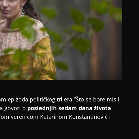
epizoda političkog trilera “Što se bore misli
ja govori o
poslednjih sedam dana života
đom verenicom Katarinom Konstantinović i