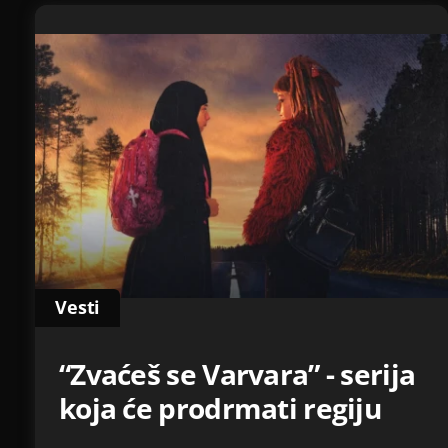
Vesti
“Zvaćeš se Varvara” - serija
koja će prodrmati regiju