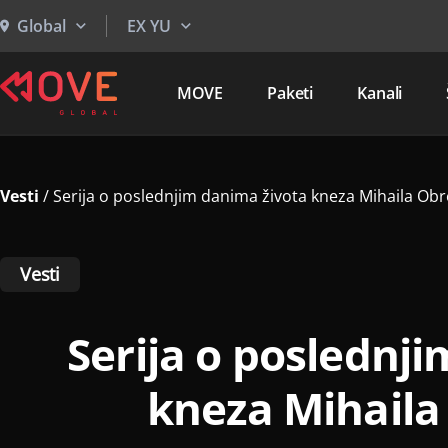
Global
EX YU
MOVE
Paketi
Kanali
Vesti
/
Serija o poslednjim danima života kneza Mihaila Ob
Vesti
Serija o poslednj
kneza Mihaila