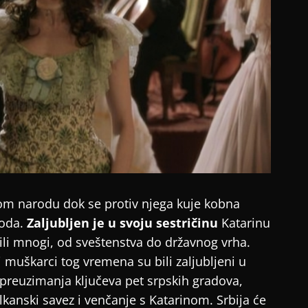
om narodu dok se protiv njega kuje kobna
roda.
Zaljubljen je u svoju sestričinu
Katarinu
vili mnogi, od sveštenstva do državnog vrha.
i muškarci tog vremena su bili zaljubljeni u
 preuzimanja ključeva pet srpskih gradova,
lkanski savez i venčanje s Katarinom. Srbija će