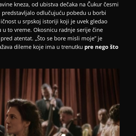
ladavine kneza, od ubistva dečaka na Čukur česmi
e predstavljalo odlučujuću pobedu u borbi
ličnost u srpskoj istoriji koji je uvek gledao
 u to vreme. Okosnicu radnje serije čine
pred atentat. „Što se bore misli moje” je
ražava dileme koje ima u trenutku
pre nego što